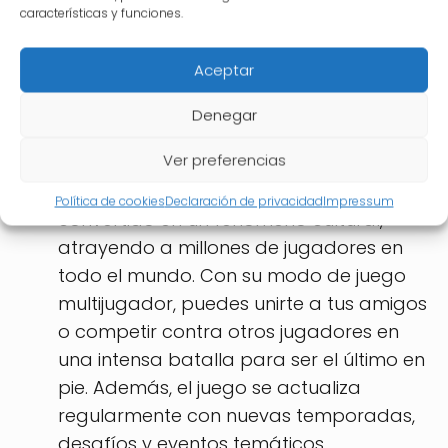
real en busca de Pokémon para
características y funciones.
capturar, entrenar y batallar. Además,
cuenta con eventos especiales y
Aceptar
actualizaciones constantes que
Denegar
mantienen a los jugadores
enganchados.
Ver preferencias
Fortnite:
Este juego de batalla real se ha
Política de cookies
Declaración de privacidad
Impressum
convertido en un fenómeno cultural,
atrayendo a millones de jugadores en
todo el mundo. Con su modo de juego
multijugador, puedes unirte a tus amigos
o competir contra otros jugadores en
una intensa batalla para ser el último en
pie. Además, el juego se actualiza
regularmente con nuevas temporadas,
desafíos y eventos temáticos.