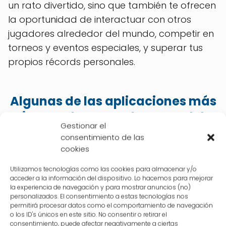
un rato divertido, sino que también te ofrecen
la oportunidad de interactuar con otros
jugadores alrededor del mundo, competir en
torneos y eventos especiales, y superar tus
propios récords personales.
Algunas de las aplicaciones más
innovadoras en el campo del
Gestionar el
entretenimiento son:
consentimiento de las
cookies
Pokémon GO:
Este juego revolucionó la
Utilizamos tecnologías como las cookies para almacenar y/o
forma en que jugamos al combinar la
acceder a la información del dispositivo. Lo hacemos para mejorar
la experiencia de navegación y para mostrar anuncios (no)
realidad aumentada con la popular
personalizados. El consentimiento a estas tecnologías nos
franquicia de Pokémon. Con esta
permitirá procesar datos como el comportamiento de navegación
o los ID's únicos en este sitio. No consentir o retirar el
aplicación, puedes recorrer el mundo
consentimiento, puede afectar negativamente a ciertas