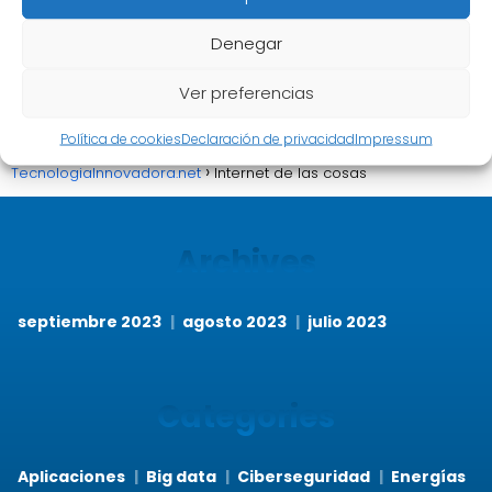
El impacto de la tecnología del futuro
Denegar
en nuestra vida cotidiana
Ver preferencias
Política de cookies
Declaración de privacidad
Impressum
TecnologiaInnovadora.net
Internet de las cosas
Archives
septiembre 2023
agosto 2023
julio 2023
Categories
Aplicaciones
Big data
Ciberseguridad
Energías