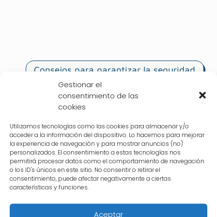
Consejos para garantizar la seguridad
en el Internet de las cosas
Gestionar el
consentimiento de las
Tendencias en innovación tecnológica:
cookies
una mirada al futuro
Utilizamos tecnologías como las cookies para almacenar y/o
acceder a la información del dispositivo. Lo hacemos para mejorar
Superando los retos de la
la experiencia de navegación y para mostrar anuncios (no)
implementación de tecnologías
personalizados. El consentimiento a estas tecnologías nos
permitirá procesar datos como el comportamiento de navegación
innovadoras
o los ID's únicos en este sitio. No consentir o retirar el
consentimiento, puede afectar negativamente a ciertas
Evolución del Internet de las cosas: de
características y funciones.
la conectividad a la interconexión
inteligente
Aceptar