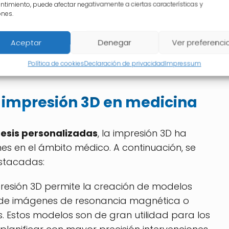
ntimiento, puede afectar negativamente a ciertas características y
ones.
olución en la medicina, ya que las prótesis
modas y funcionales para los pacientes.
Aceptar
Denegar
Ver preferenci
e adaptan a la perfección a la anatomía de
alidad de vida de manera significativa.
Política de cookies
Declaración de privacidad
Impressum
a impresión 3D en medicina
tesis personalizadas
, la impresión 3D ha
s en el ámbito médico. A continuación, se
stacadas:
resión 3D permite la creación de modelos
 de imágenes de resonancia magnética o
Estos modelos son de gran utilidad para los