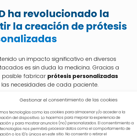
D ha revolucionado la
ir la creación de prótesis
sonalizadas
enido un impacto significativo en diversos
acados es sin duda la medicina. Gracias a
 posible fabricar
prótesis personalizadas
las necesidades de cada paciente.
agilizado el proceso de creación de prótesis,
Gestionar el consentimiento de las cookies
zar moldes y reduciendo considerablemente el
zamos tecnologías como las cookies para almacenar y/o acceder a la
icos pueden escanear la extremidad o área
mación del dispositivo. Lo hacemos para mejorar la experiencia de
ación y para mostrar anuncios (no) personalizados. El consentimiento a
os datos a una impresora 3D que se encargará
 tecnologías nos permitirá procesar datos como el comportamiento de
ción o los ID's únicos en este sitio. No consentir o retirar el