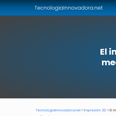
TecnologiaInnovadora.net
El 
med
TecnologiaInnovadora.net
Impresión 3D
El 