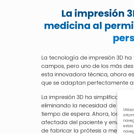
La impresión 3
medicina al permit
per
La tecnología de impresión 3D ha t
campos, pero uno de los más dest
esta innovadora técnica, ahora es
que se adaptan perfectamente a 
La impresión 3D ha simplificado y 
eliminando la necesidad de reali
Utili
tiempo de espera. Ahora, los méd
infor
naveg
afectada del paciente y enviar l
estas
de fabricar la prótesis a medida.
navega