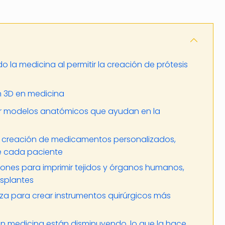
o la medicina al permitir la creación de prótesis
n 3D en medicina
car modelos anatómicos que ayudan en la
 la creación de medicamentos personalizados,
e cada paciente
iones para imprimir tejidos y órganos humanos,
asplantes
liza para crear instrumentos quirúrgicos más
en medicina están disminuyendo, lo que la hace