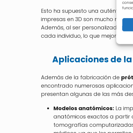
conse
funci
Esto ha supuesto una auténtica rev
impresas en 3D son mucho más có
Además, al ser personalizadas, s
cada individuo, lo que mejora su c
Aplicaciones de l
Además de la fabricación de
pró
encontrado numerosas aplicacione
presentan algunas de las más de
Modelos anatómicos:
La imp
anatómicos exactos a partir
tomografías computarizadas. 