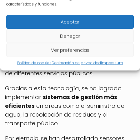
inteligentes, con sistemas
características y funciones.
de gestión más eficientes
Aceptar
Denegar
El
Internet de las cosas
ha impulsado la
creación de
ciudades inteligentes
, donde se
Ver preferencias
utilizan sensores y dispositivos conectados
Política de cookies
Declaración de privacidad
Impressum
para mejorar la gestión y el funcionamiento
de diferentes servicios públicos.
Gracias a esta tecnología, se ha logrado
implementar
sistemas de gestión más
eficientes
en áreas como el suministro de
agua, la recolección de residuos y el
transporte público.
Por ejemplo, se han desarrollado sensores