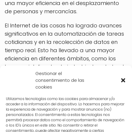
una mayor eficiencia en el desplazamiento
de personas y mercancías.
El Internet de las cosas ha logrado avances
significativos en la automatización de tareas
cotidianas y en la recolección de datos en
tiempo real. Esto ha llevado a una mayor
eficiencia en diferentes ámbitos, como los
hogares inteligentes, la industria, la salud y el
Gestionar el
transporte. Sin duda, el IoT seguirá
consentimiento de las
evolucionando y brindando soluciones
cookies
innovadoras en el futuro.
Utilizamos tecnologías como las cookies para almacenar y/o
acceder a la información del dispositivo. Lo hacemos para mejorar
la experiencia de navegación y para mostrar anuncios (no)
Se ha promovido la
personalizados. El consentimiento a estas tecnologías nos
permitirá procesar datos como el comportamiento de navegación
creación de ciudades
o los ID's únicos en este sitio. No consentir o retirar el
consentimiento, puede afectar negativamente a ciertas