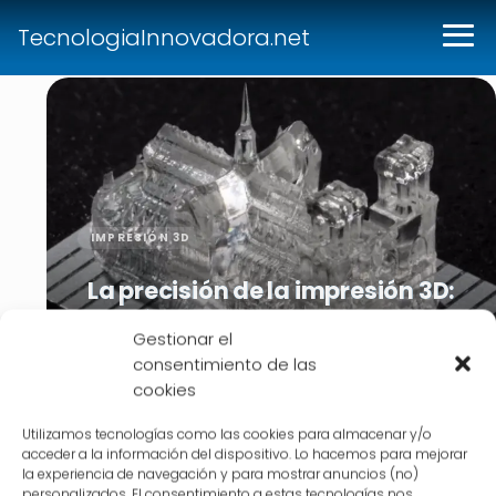
c
a
TecnologiaInnovadora.net
d
o
y
s
u
i
m
IMPRESIÓN 3D
p
a
La precisión de la impresión 3D:
c
¿Cuál es su nivel de exactitud?
t
Gestionar el
consentimiento de las
o
cookies
Utilizamos tecnologías como las cookies para almacenar y/o
acceder a la información del dispositivo. Lo hacemos para mejorar
la experiencia de navegación y para mostrar anuncios (no)
personalizados. El consentimiento a estas tecnologías nos