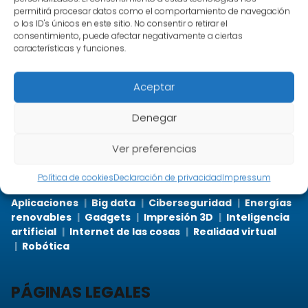
permitirá procesar datos como el comportamiento de navegación
o los ID's únicos en este sitio. No consentir o retirar el
consentimiento, puede afectar negativamente a ciertas
características y funciones.
Archives
Aceptar
septiembre 2023
agosto 2023
julio 2023
Denegar
Ver preferencias
Categories
Política de cookies
Declaración de privacidad
Impressum
Aplicaciones
Big data
Ciberseguridad
Energías
renovables
Gadgets
Impresión 3D
Inteligencia
artificial
Internet de las cosas
Realidad virtual
Robótica
PÁGINAS LEGALES